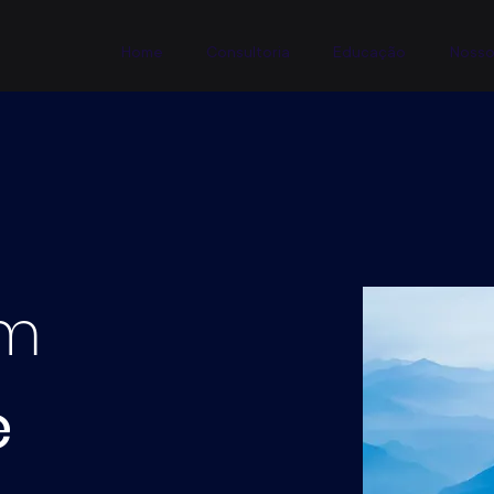
Home
Consultoria
Educação
Nosso
om
e