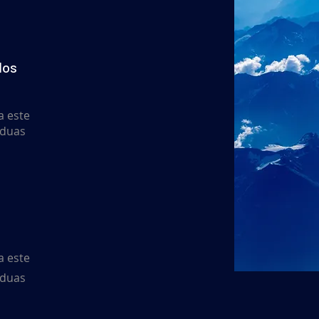
dos
a este
 duas
a este
 duas